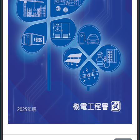
查阅个人资料
本人已阅读注册电业工程人员持续
根据《个人资料(私隐)条例》第18及第22条，以及附表1
进修计划 - 单元二：新界乡村处所
第6原则的规定，申请人或已提供个人资料的僱员均有权
的漏电保护装置。
要求查阅和更改相关个人资料。查阅权包括索取申请人
请点选该模组的链结
在本表格就其本人及僱员所提供的个人资料的复本。
必须阅读注册电业工程人员持续进修计划 - 单元
查询
二：USB 插座的最终电路
任何关于本表格所收集个人资料的查询，包括要求查阅
本人已阅读注册电业工程人员持续
和更改资料，均应以书面形式向机电工程署署长提出，
进修计划 - 单元二：USB 插座的最
地址为香港九龙启成街3号机电工程署。至于其他一般查
终电路。
询，请致电1823。
请点选该模组的链结
声明
必须阅读注册电业工程人员持续进修计划 - 单元
二：定期检测工作及停电安排
我已阅读并接受以上条款及细则。
本人已阅读注册电业工程人员持续
进修计划 - 单元二：定期检测工作
继续
及停电安排。