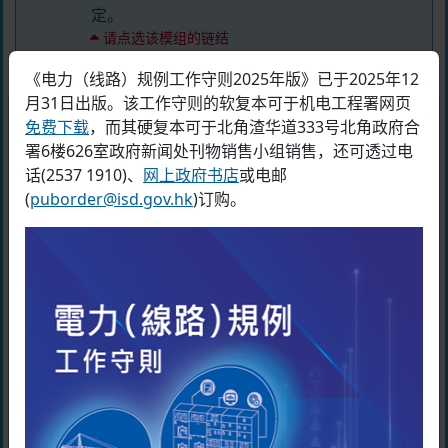
定。
请点选该模组的链结
必须观看注册电业工程人员持续进修计划 - 单元
《电力（线路）规例工作守则2025年版》已于2025年12
二：可再生能源发电系统
月31日出版。该工作守则的软复本可于机电工程署网页
条款及细则
免费下载
，而其硬复本可于北角渣华道333号北角政府合
本人已观看注册电业工程人员持续
署6楼626室政府新闻处刊物销售小组销售，还可透过电
进修计划 - 单元二：可再生能源发
话(2537 1910)、
网上政府书店
或电邮
收集个人资料的目的
电系统。
(
puborder@isd.gov.hk
)订购。
请点选该模组的链结
机电工程署会把使用者在本网页内所提供的个人资
料，用于处理第406章《电力条例》相关事宜。
必须观看注册电业工程人员持续进修计划 - 单元
提供个人资料纯属自愿性质。如使用者未能提供足
二：电动车辆充电设施
够资料，机电工程署可能无法处理其网上练习及查
本人已观看注册电业工程人员持续
询的事宜。
进修计划 - 单元二：电动车辆充电
资料受让人类别
设施。
请点选该模组的链结
机电工程署可为上文第1段所述的目的而向其他政府部门
必须阅读注册电业工程人员持续进修计划 - 单元
披露申请人在本表格内提供的个人资料。
二：新界乡村处所的漏电保护装置