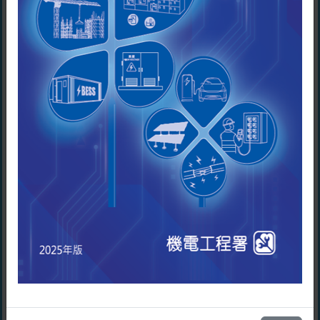
查閱個人資料
本人已閱讀註冊電業工程人員持續
根據《個人資料(私隱)條例》第18及第22條，以及附表1
進修計劃 - 單元二：新界鄉村處所
第6原則的規定，申請人或已提供個人資料的僱員均有權
的漏電保護裝置。
要求查閱和更改相關個人資料。查閱權包括索取申請人
請點擊這模組的鏈結
在本表格就其本人及僱員所提供的個人資料的複本。
必須閱讀註冊電業工程人員持續進修計劃 - 單元
查詢
二：USB 插座的最終電路
任何關於本表格所收集個人資料的查詢，包括要求查閱
本人已閱讀註冊電業工程人員持續
和更改資料，均應以書面形式向機電工程署署長提出，
進修計劃 - 單元二：USB 插座的最
地址為香港九龍啟成街3號機電工程署。至於其他一般查
終電路。
詢，請致電1823。
請點擊這模組的鏈結
聲明
必須閱讀註冊電業工程人員持續進修計劃 - 單元
二：定期檢測工作及停電安排
我已閱讀並接受以上條款及細則。
本人已閱讀註冊電業工程人員持續
進修計劃 - 單元二：定期檢測工作
繼續
及停電安排。