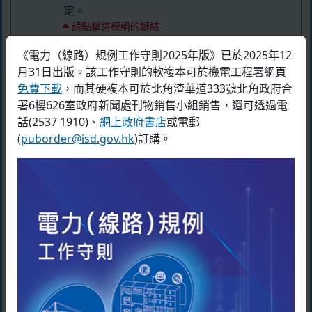
定。
請點擊這模組的鏈結
必須觀看註冊電業工程人員持續進修計劃 - 單元
《電力（線路）規例工作守則2025年版》已於2025年12
二：可再生能源發電系統
月31日出版。該工作守則的軟複本可於機電工程署網頁
條款及細則
免費下載
，而其硬複本可於北角渣華道333號北角政府合
本人已觀看註冊電業工程人員持續
署6樓626室政府新聞處刊物銷售小組銷售，還可透過電
進修計劃 - 單元二：可再生能源發
話(2537 1910)、
網上政府書店
或電郵
收集個人資料的目的
電系統。
(
puborder@isd.gov.hk
)訂購。
請點擊這模組的鏈結
機電工程署會把使用者在本網頁內所提供的個人資
料，用於處理第406章《電力條例》相關事宜。
必須觀看註冊電業工程人員持續進修計劃 - 單元
提供個人資料純屬自願性質。如使用者未能提供足
二：電動車輛充電設施
夠資料，機電工程署可能無法處理其網上練習及查
本人已觀看註冊電業工程人員持續
詢的事宜。
進修計劃 - 單元二：電動車輛充電
資料受讓人類別
設施。
請點擊這模組的鏈結
機電工程署可為上文第1段所述的目的而向其他政府部門
必須閱讀註冊電業工程人員持續進修計劃 - 單元
披露申請人在本表格內提供的個人資料。
二：新界鄉村處所的漏電保護裝置